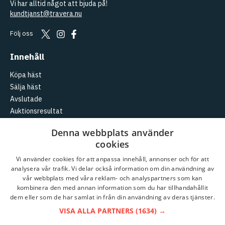
Vi har alltid något att bjuda på!
kundtjanst@travera.nu
Följ oss
Innehåll
Köpa häst
Sälja häst
Avslutade
Auktionsresultat
Aktuellt
Denna webbplats använder
cookies
Logga in
Skapa konto
Vi använder cookies för att anpassa innehåll, annonser och för att
analysera vår trafik. Vi delar också information om din användning av
Travera
vår webbplats med våra reklam- och analyspartners som kan
kombinera den med annan information som du har tillhandahållit
Kundtjänst
dem eller som de har samlat in från din användning av deras tjänster.
Om
Travera
VISA ALLA PARTNERS
(1634) →
Partnerauktioner