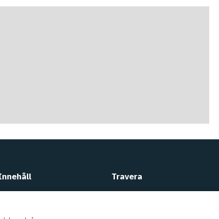
Innehåll
Travera
Köpa häst
Kundtjänst
Sälja häst
Om
Travera