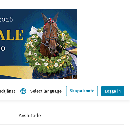
Skapa konto
ndtjänst
Select language
Logga in
Avslutade