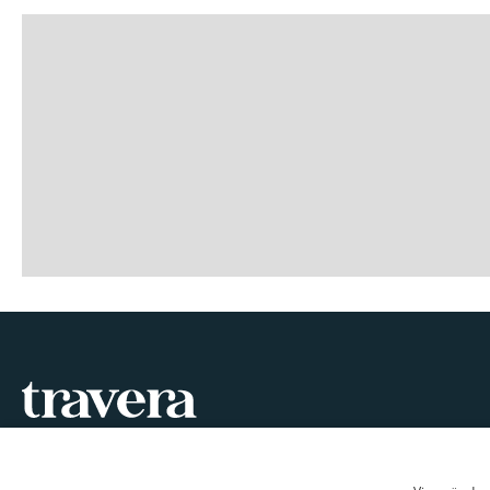
Vi har alltid något att bjuda på!
kundtjanst@travera.nu