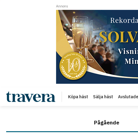
Annons
Köpa häst
Sälja häst
Avslutad
Pågående