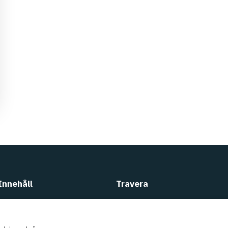
Innehåll
Travera
Köpa häst
Kundtjänst
Sälja häst
Om
Travera