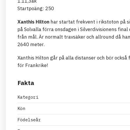
1.11,3ak
Startpoäng: 250
Xanthis Hilton
har startat frekvent i rikstoton på s
på Solvalla förra onsdagen i Silverdivisionens fin
från mål. Är normalt travsäker och allround då ha
2640 meter.
Xanthis Hilton går på alla distanser och bör också 
för Frankrike!
Fakta
Kategori
Kön
Födelseår