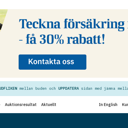
UDFLIKEN
mellan buden och
UPPDATERA
sidan med jämna mell
e
Auktionsresultat
Aktuellt
In English
Ku