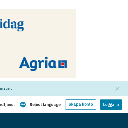
anrum.
Skapa konto
ndtjänst
Select language
Logga in