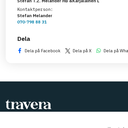
Stefan T.Z. Melander HB &Karjalainen L
Kontaktperson:
Stefan Melander
070-798 88 31
Dela
Dela på Facebook
Dela på X
Dela på Wh
Vi har alltid något att bjuda på!
kundtjanst@travera.nu