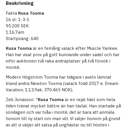
Beskrivning
Fakta
Rusa Tooma
16 st: 1-3-1
95.200 SEK
1.16,7am
Startpoäng: 640
Rusa Tooma
är en femårig valack efter Muscle Yankee.
Han har visat prov på gott kunnande under sadel och har
inför auktionen två raka andraplatser på två försök i
monté.
Modern Högström Tooma har tidigare i aveln lämnat
bland andra Newton Tooma (valack född 2017 e. Dream
Vacation, 1.13,9ak, 370.465 NOK).
Zeb Jonasson: "
Rusa Tooma
är en rejäl häst som hela
tiden tränat mycket bättre än han tävlat. Han startade på
söndagen och var tvåa i monté, det är bara att anmäla
honom till ny start om man vill. Vi säljer honom på grund
av att vi väljer att satsa på unghästar nu till hösten i