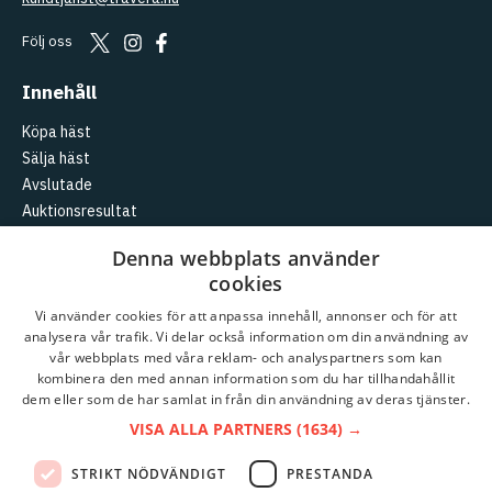
Följ oss
Innehåll
Köpa häst
Sälja häst
Avslutade
Auktionsresultat
Aktuellt
Denna webbplats använder
cookies
Logga in
Skapa konto
Vi använder cookies för att anpassa innehåll, annonser och för att
analysera vår trafik. Vi delar också information om din användning av
Travera
vår webbplats med våra reklam- och analyspartners som kan
kombinera den med annan information som du har tillhandahållit
Kundtjänst
dem eller som de har samlat in från din användning av deras tjänster.
Om
Travera
VISA ALLA PARTNERS
(1634) →
Partnerauktioner
STRIKT NÖDVÄNDIGT
PRESTANDA
Auktionsvillkor