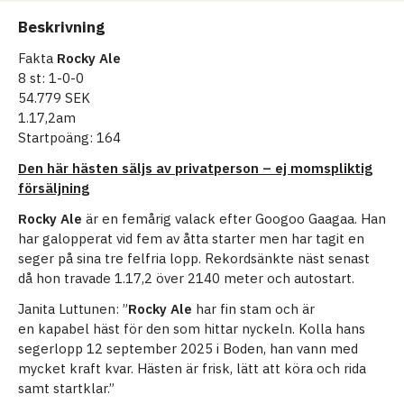
Beskrivning
Fakta
Rocky Ale
8 st: 1-0-0
54.779 SEK
1.17,2am
Startpoäng: 164
Den här hästen säljs av privatperson – ej momspliktig
försäljning
Rocky Ale
är en femårig valack efter Googoo Gaagaa. Han
har galopperat vid fem av åtta starter men har tagit en
seger på sina tre felfria lopp. Rekordsänkte näst senast
då hon travade 1.17,2 över 2140 meter och autostart.
Janita Luttunen: ”
Rocky Ale
har fin stam och är
en kapabel häst för den som hittar nyckeln. Kolla hans
segerlopp 12 september 2025 i Boden, han vann med
mycket kraft kvar. Hästen är frisk, lätt att köra och rida
samt startklar.”