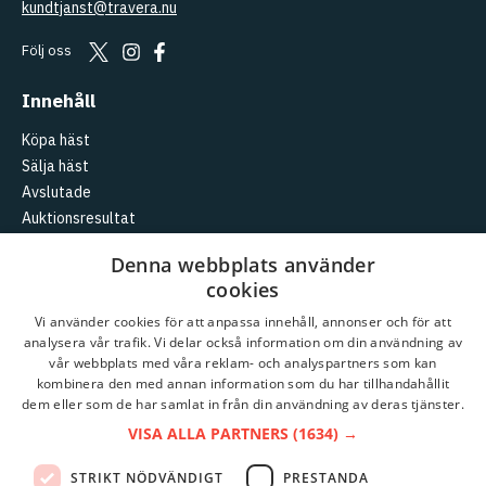
kundtjanst@travera.nu
Följ oss
Innehåll
Köpa häst
Sälja häst
Avslutade
Auktionsresultat
Aktuellt
Denna webbplats använder
cookies
Logga in
Skapa konto
Vi använder cookies för att anpassa innehåll, annonser och för att
analysera vår trafik. Vi delar också information om din användning av
Travera
vår webbplats med våra reklam- och analyspartners som kan
kombinera den med annan information som du har tillhandahållit
Kundtjänst
dem eller som de har samlat in från din användning av deras tjänster.
Om
Travera
VISA ALLA PARTNERS
(1634) →
Partnerauktioner
STRIKT NÖDVÄNDIGT
PRESTANDA