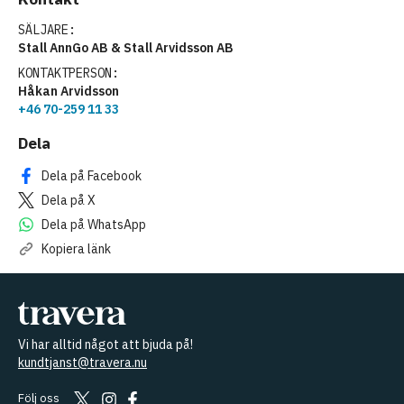
SÄLJARE:
Stall AnnGo AB & Stall Arvidsson AB
KONTAKTPERSON:
Håkan Arvidsson
+46 70-259 11 33
Dela
Dela på Facebook
Dela på X
Dela på WhatsApp
Kopiera länk
Vi har alltid något att bjuda på!
kundtjanst@travera.nu
Följ oss