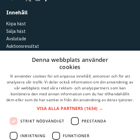
Innehåll
Köpa häst
Sälja häst
Avslutade
Auktionsresultat
Aktuellt
Denna webbplats använder
cookies
Logga in
Skapa konto
Vi använder cookies för att anpassa innehåll, annonser och för att
analysera vår trafik. Vi delar också information om din användning av
Travera
vår webbplats med våra reklam- och analyspartners som kan
kombinera den med annan information som du har tillhandahållit
Kundtjänst
dem eller som de har samlat in från din användning av deras tjänster.
Om
Travera
VISA ALLA PARTNERS
(1634) →
Partnerauktioner
STRIKT NÖDVÄNDIGT
PRESTANDA
Auktionsvillkor
Integritetspolicy
INRIKTNING
FUNKTIONER