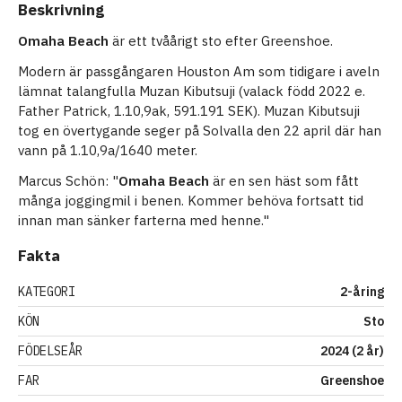
Beskrivning
Omaha Beach
är ett tvåårigt sto efter Greenshoe.
Modern är passgångaren Houston Am som tidigare i aveln
lämnat talangfulla Muzan Kibutsuji (valack född 2022 e.
Father Patrick, 1.10,9ak, 591.191 SEK). Muzan Kibutsuji
tog en övertygande seger på Solvalla den 22 april där han
vann på 1.10,9a/1640 meter.
Marcus Schön: "
Omaha Beach
är en sen häst som fått
många joggingmil i benen. Kommer behöva fortsatt tid
innan man sänker farterna med henne."
Fakta
KATEGORI
2-åring
KÖN
Sto
FÖDELSEÅR
2024 (2 år)
FAR
Greenshoe