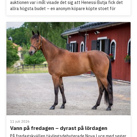
auktionen var i mål visade det sig att Henessi Butja fick det
allra högsta budet – en anonym köpare köpte stoet för
210.000 SEK.
11 juli 2026
Vann på fredagen – dyrast på lördagen
På fredagskvällen tävlingsdebuterade Nova Luce med seger