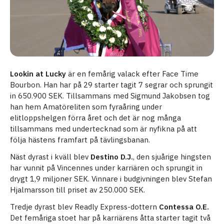
Lookin at Lucky
är en femårig valack efter Face Time
Bourbon. Han har på 29 starter tagit 7 segrar och sprungit
in 650.900 SEK. Tillsammans med Sigmund Jakobsen tog
han hem Amatöreliten som fyraåring under
elitloppshelgen förra året och det är nog många
tillsammans med undertecknad som är nyfikna på att
följa hästens framfart på tävlingsbanan.
Näst dyrast i kväll blev
Destino D.J.
, den sjuårige hingsten
har vunnit på Vincennes under karriären och sprungit in
drygt 1,9 miljoner SEK. Vinnare i budgivningen blev Stefan
Hjalmarsson till priset av 250.000 SEK.
Tredje dyrast blev Readly Express-dottern
Contessa O.E.
Det femåriga stoet har på karriärens åtta starter tagit två