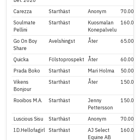
Carezza
Starthäst
Anonym
70.000
Soulmate
Starthäst
Kuosmalan
160.00
Pellini
Konepalvelu
Go On Boy
Avelshingst
Åter
65.000
Share
Quicka
Fölstoprospekt
Åter
60.000
Prada Boko
Starthäst
Mari Holma
50.000
Vikens
Starthäst
Åter
150.00
Bonjour
Rooibos M.A.
Starthäst
Jenny
150.00
Pettersson
Luscious Sisu
Starthäst
Anonym
70.000
I.D.Hellofagirl
Starthäst
AJ Select
160.00
Equine AB