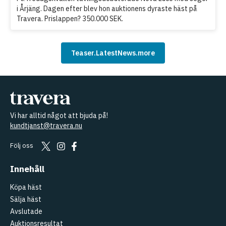
i Årjäng. Dagen efter blev hon auktionens dyraste häst på
Travera. Prislappen? 350.000 SEK.
Teaser.LatestNews.more
Vi har alltid något att bjuda på!
kundtjanst@travera.nu
Följ oss
Innehåll
Köpa häst
Sälja häst
Avslutade
Auktionsresultat