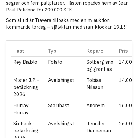
segrar och fem pallplatser. Hästen ropades hem av Jean
Paul Polidano för 200.000 SEK.
Som alltid är Travera tillbaka med en ny auktion
kommande lördag – självklart med start klockan 19.15!
Häst
Typ
Köpare
Pris
Rey Diablo
Fölsto
Solberg snø
14.000
og grønt as
Mister J.P. -
Avelshingst
Tobias
14.000
betäckning
Nilsson
2026
Hurray
Starthäst
Anonym
16.000
Hurray
Six Pack -
Avelshingst
Jennifer
26.000
betäckning
Denneman
2026