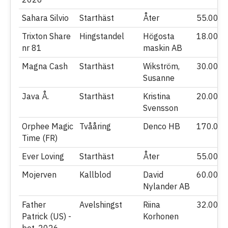
Sahara Silvio
Starthäst
Åter
55.000
Trixton Share
Hingstandel
Högosta
18.000
nr 81
maskin AB
Magna Cash
Starthäst
Wikström,
30.000
Susanne
Java Å.
Starthäst
Kristina
20.000
Svensson
Orphee Magic
Tvååring
Denco HB
170.00
Time (FR)
Ever Loving
Starthäst
Åter
55.000
Mojerven
Kallblod
David
60.000
Nylander AB
Father
Avelshingst
Riina
32.000
Patrick (US) -
Korhonen
bet. 2026