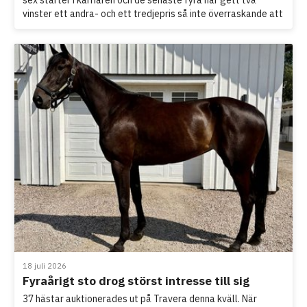
vinster ett andra- och ett tredjepris så inte överraskande att
många var intresserade av honom. När krutröken skingrades
så vann Agne Svenberg budgivningen och han fick betala 420
000 för att överta ägandet av Västerbo Bugger.
18 juli 2026
Fyraårigt sto drog störst intresse till sig
37 hästar auktionerades ut på Travera denna kväll. När