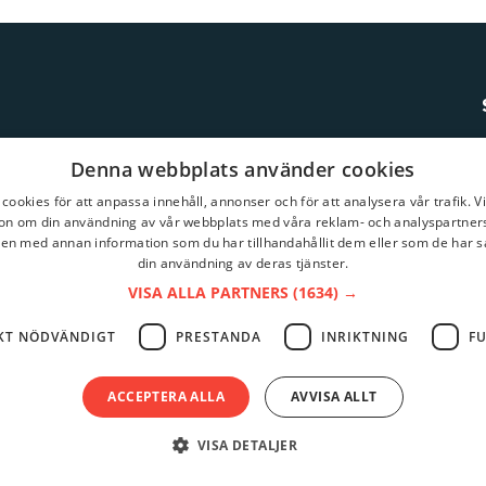
Denna webbplats använder cookies
cookies för att anpassa innehåll, annonser och för att analysera vår trafik. V
on om din användning av vår webbplats med våra reklam- och analyspartner
n med annan information som du har tillhandahållit dem eller som de har s
din användning av deras tjänster.
VISA ALLA PARTNERS
(1634) →
KT NÖDVÄNDIGT
PRESTANDA
INRIKTNING
F
ACCEPTERA ALLA
AVVISA ALLT
VISA DETALJER