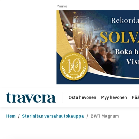
Mainos
Osta hevonen
Myy hevonen
Pää
Hem
/
Starinitan varsahuutokauppa
/
BWT Magnum