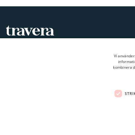
Meillä on aina jotain tarjota!
kundtjanst@travera.nu
Vi använder 
Seuraa meitä
informati
kombinera de
STRI
© Copyright
2026
Travera AB