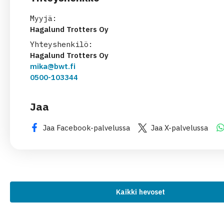
Myyjä:
Hagalund Trotters Oy
Yhteyshenkilö:
Hagalund Trotters Oy
mika@bwt.fi
0500-103344
Jaa
Jaa Facebook-palvelussa
Jaa X-palvelussa
Kaikki
hevoset