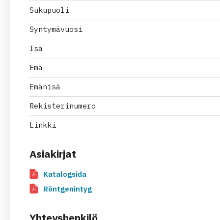
Sukupuoli
Syntymävuosi
Isä
Emä
Emänisä
Rekisterinumero
Linkki
Asiakirjat
Katalogsida
Röntgenintyg
Yhteyshenkilö