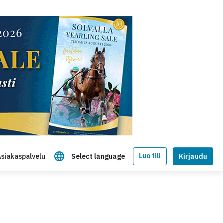
Luo tili
siakaspalvelu
Select language
Kirjaudu